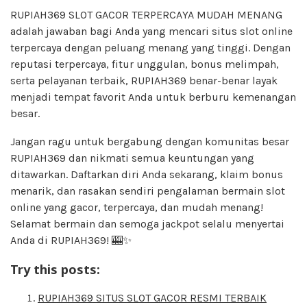
RUPIAH369 SLOT GACOR TERPERCAYA MUDAH MENANG
adalah jawaban bagi Anda yang mencari situs slot online
terpercaya dengan peluang menang yang tinggi. Dengan
reputasi terpercaya, fitur unggulan, bonus melimpah,
serta pelayanan terbaik, RUPIAH369 benar-benar layak
menjadi tempat favorit Anda untuk berburu kemenangan
besar.
Jangan ragu untuk bergabung dengan komunitas besar
RUPIAH369 dan nikmati semua keuntungan yang
ditawarkan. Daftarkan diri Anda sekarang, klaim bonus
menarik, dan rasakan sendiri pengalaman bermain slot
online yang gacor, terpercaya, dan mudah menang!
Selamat bermain dan semoga jackpot selalu menyertai
Anda di RUPIAH369! 🎰✨
Try this posts:
RUPIAH369 SITUS SLOT GACOR RESMI TERBAIK