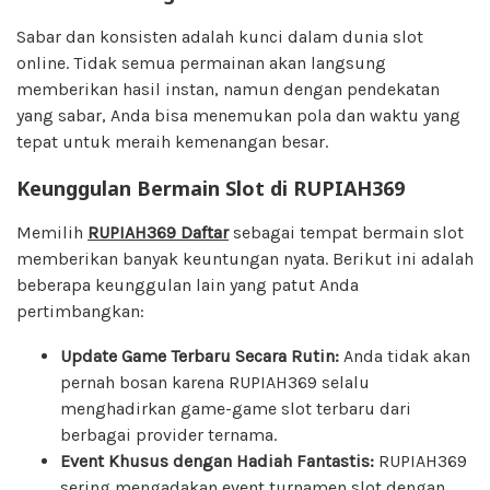
Sabar dan konsisten adalah kunci dalam dunia slot
online. Tidak semua permainan akan langsung
memberikan hasil instan, namun dengan pendekatan
yang sabar, Anda bisa menemukan pola dan waktu yang
tepat untuk meraih kemenangan besar.
Keunggulan Bermain Slot di RUPIAH369
Memilih
RUPIAH369 Daftar
sebagai tempat bermain slot
memberikan banyak keuntungan nyata. Berikut ini adalah
beberapa keunggulan lain yang patut Anda
pertimbangkan:
Update Game Terbaru Secara Rutin:
Anda tidak akan
pernah bosan karena RUPIAH369 selalu
menghadirkan game-game slot terbaru dari
berbagai provider ternama.
Event Khusus dengan Hadiah Fantastis:
RUPIAH369
sering mengadakan event turnamen slot dengan