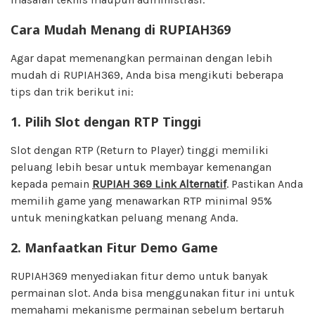
Cara Mudah Menang di RUPIAH369
Agar dapat memenangkan permainan dengan lebih
mudah di RUPIAH369, Anda bisa mengikuti beberapa
tips dan trik berikut ini:
1.
Pilih Slot dengan RTP Tinggi
Slot dengan RTP (Return to Player) tinggi memiliki
peluang lebih besar untuk membayar kemenangan
kepada pemain
RUPIAH 369 Link Alternatif
. Pastikan Anda
memilih game yang menawarkan RTP minimal 95%
untuk meningkatkan peluang menang Anda.
2.
Manfaatkan Fitur Demo Game
RUPIAH369 menyediakan fitur demo untuk banyak
permainan slot. Anda bisa menggunakan fitur ini untuk
memahami mekanisme permainan sebelum bertaruh