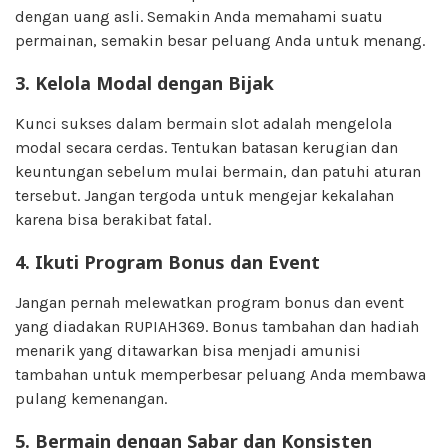
dengan uang asli. Semakin Anda memahami suatu
permainan, semakin besar peluang Anda untuk menang.
3.
Kelola Modal dengan Bijak
Kunci sukses dalam bermain slot adalah mengelola
modal secara cerdas. Tentukan batasan kerugian dan
keuntungan sebelum mulai bermain, dan patuhi aturan
tersebut. Jangan tergoda untuk mengejar kekalahan
karena bisa berakibat fatal.
4.
Ikuti Program Bonus dan Event
Jangan pernah melewatkan program bonus dan event
yang diadakan RUPIAH369. Bonus tambahan dan hadiah
menarik yang ditawarkan bisa menjadi amunisi
tambahan untuk memperbesar peluang Anda membawa
pulang kemenangan.
5.
Bermain dengan Sabar dan Konsisten