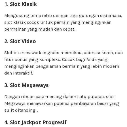
1.
Slot Klasik
Mengusung tema retro dengan tiga gulungan sederhana,
slot klasik cocok untuk pemain yang menginginkan
permainan yang mudah dan cepat.
2.
Slot Video
Slot ini menawarkan grafis memukau, animasi keren, dan
fitur bonus yang kompleks. Cocok bagi Anda yang
menginginkan pengalaman bermain yang lebih modern
dan interaktif.
3.
Slot Megaways
Dengan ribuan cara menang dalam satu putaran, slot
Megaways menawarkan potensi pembayaran besar yang
sulit ditandingi.
4.
Slot Jackpot Progresif