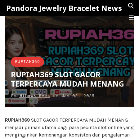
Pandora Jewelry Bracelet News
RUPIAH369
RUPIAH369 SLOT GACOR
TERPERCAYA MUDAH MENANG
By
Mihawk Eyes
on
May 02, 2025
RUPIAH369
SLOT GACOR TERPERCAYA MUDAH MENANG
menjadi pilihan utama bagi para pecinta slot online yang
menginginkan kemenangan konsisten dan pengalaman