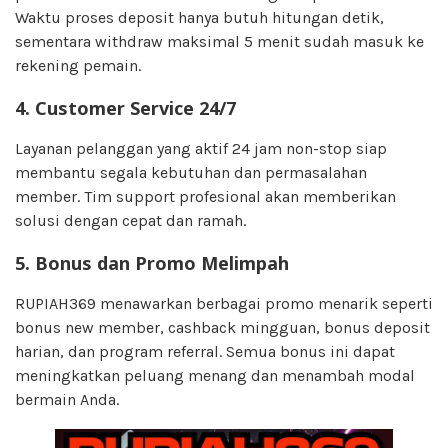
Waktu proses deposit hanya butuh hitungan detik,
sementara withdraw maksimal 5 menit sudah masuk ke
rekening pemain.
4. Customer Service 24/7
Layanan pelanggan yang aktif 24 jam non-stop siap
membantu segala kebutuhan dan permasalahan
member. Tim support profesional akan memberikan
solusi dengan cepat dan ramah.
5. Bonus dan Promo Melimpah
RUPIAH369 menawarkan berbagai promo menarik seperti
bonus new member, cashback mingguan, bonus deposit
harian, dan program referral. Semua bonus ini dapat
meningkatkan peluang menang dan menambah modal
bermain Anda.