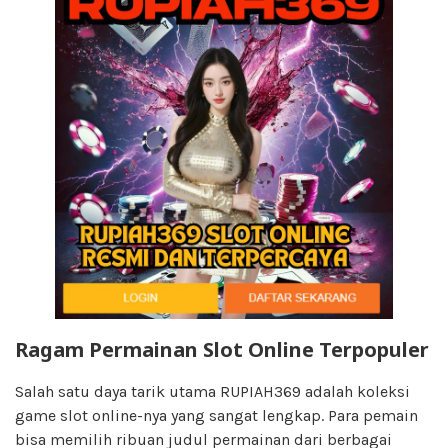
Ragam Permainan Slot Online Terpopuler
Salah satu daya tarik utama RUPIAH369 adalah koleksi
game slot online-nya yang sangat lengkap. Para pemain
bisa memilih ribuan judul permainan dari berbagai