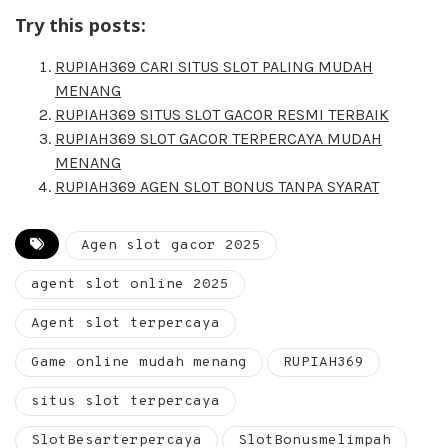
Try this posts:
RUPIAH369 CARI SITUS SLOT PALING MUDAH
MENANG
RUPIAH369 SITUS SLOT GACOR RESMI TERBAIK
RUPIAH369 SLOT GACOR TERPERCAYA MUDAH
MENANG
RUPIAH369 AGEN SLOT BONUS TANPA SYARAT
Agen slot gacor 2025
agent slot online 2025
Agent slot terpercaya
Game online mudah menang
RUPIAH369
situs slot terpercaya
SlotBesarterpercaya
SlotBonusmelimpah