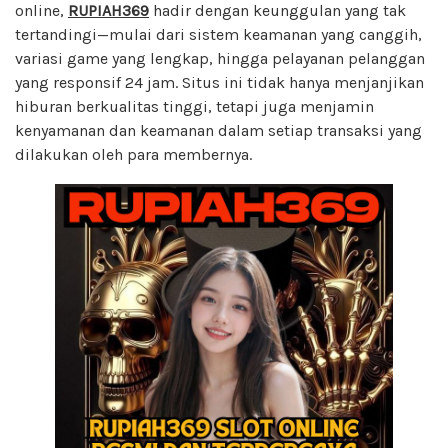
online,
RUPIAH369
hadir dengan keunggulan yang tak
tertandingi—mulai dari sistem keamanan yang canggih,
variasi game yang lengkap, hingga pelayanan pelanggan
yang responsif 24 jam. Situs ini tidak hanya menjanjikan
hiburan berkualitas tinggi, tetapi juga menjamin
kenyamanan dan keamanan dalam setiap transaksi yang
dilakukan oleh para membernya.