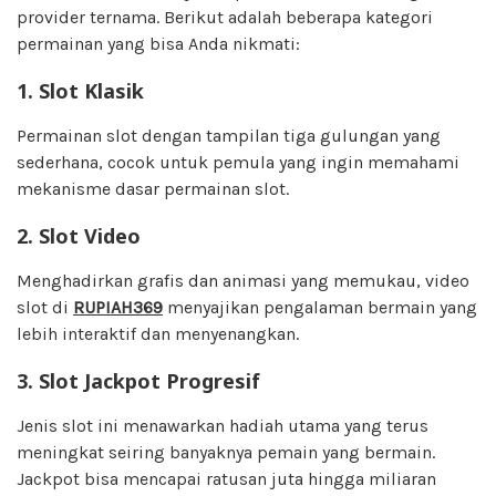
provider ternama. Berikut adalah beberapa kategori
permainan yang bisa Anda nikmati:
1. Slot Klasik
Permainan slot dengan tampilan tiga gulungan yang
sederhana, cocok untuk pemula yang ingin memahami
mekanisme dasar permainan slot.
2. Slot Video
Menghadirkan grafis dan animasi yang memukau, video
slot di
RUPIAH369
menyajikan pengalaman bermain yang
lebih interaktif dan menyenangkan.
3. Slot Jackpot Progresif
Jenis slot ini menawarkan hadiah utama yang terus
meningkat seiring banyaknya pemain yang bermain.
Jackpot bisa mencapai ratusan juta hingga miliaran