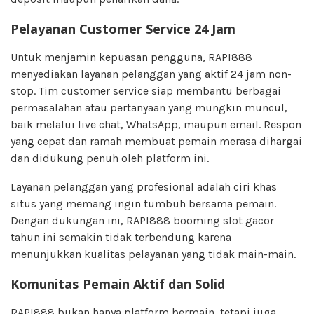
Pelayanan Customer Service 24 Jam
Untuk menjamin kepuasan pengguna, RAPI888
menyediakan layanan pelanggan yang aktif 24 jam non-
stop. Tim customer service siap membantu berbagai
permasalahan atau pertanyaan yang mungkin muncul,
baik melalui live chat, WhatsApp, maupun email. Respon
yang cepat dan ramah membuat pemain merasa dihargai
dan didukung penuh oleh platform ini.
Layanan pelanggan yang profesional adalah ciri khas
situs yang memang ingin tumbuh bersama pemain.
Dengan dukungan ini, RAPI888 booming slot gacor
tahun ini semakin tidak terbendung karena
menunjukkan kualitas pelayanan yang tidak main-main.
Komunitas Pemain Aktif dan Solid
RAPI888 bukan hanya platform bermain, tetapi juga