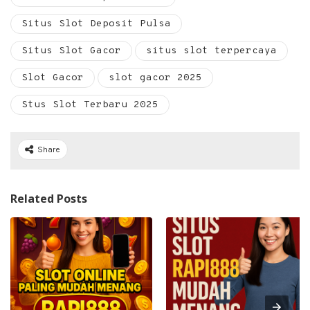
Situs Slot Deposit Pulsa
Situs Slot Gacor
situs slot terpercaya
Slot Gacor
slot gacor 2025
Stus Slot Terbaru 2025
Share
Related Posts