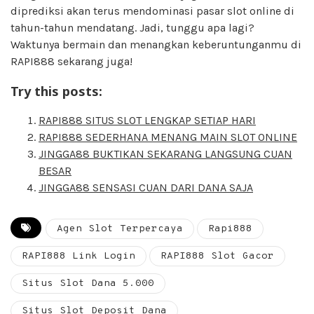
diprediksi akan terus mendominasi pasar slot online di
tahun-tahun mendatang. Jadi, tunggu apa lagi?
Waktunya bermain dan menangkan keberuntunganmu di
RAPI888 sekarang juga!
Try this posts:
RAPI888 SITUS SLOT LENGKAP SETIAP HARI
RAPI888 SEDERHANA MENANG MAIN SLOT ONLINE
JINGGA88 BUKTIKAN SEKARANG LANGSUNG CUAN
BESAR
JINGGA88 SENSASI CUAN DARI DANA SAJA
Agen Slot Terpercaya
Rapi888
RAPI888 Link Login
RAPI888 Slot Gacor
Situs Slot Dana 5.000
Situs Slot Deposit Dana