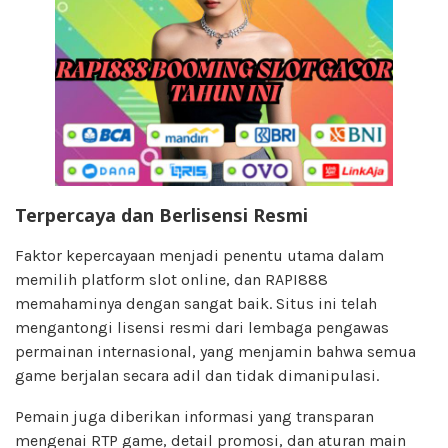
Terpercaya dan Berlisensi Resmi
Faktor kepercayaan menjadi penentu utama dalam
memilih platform slot online, dan RAPI888
memahaminya dengan sangat baik. Situs ini telah
mengantongi lisensi resmi dari lembaga pengawas
permainan internasional, yang menjamin bahwa semua
game berjalan secara adil dan tidak dimanipulasi.
Pemain juga diberikan informasi yang transparan
mengenai RTP game, detail promosi, dan aturan main