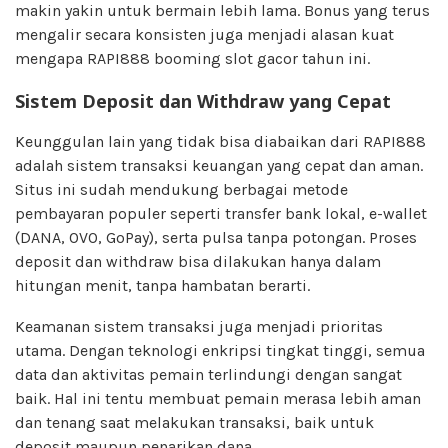
makin yakin untuk bermain lebih lama. Bonus yang terus
mengalir secara konsisten juga menjadi alasan kuat
mengapa RAPI888 booming slot gacor tahun ini.
Sistem Deposit dan Withdraw yang Cepat
Keunggulan lain yang tidak bisa diabaikan dari RAPI888
adalah sistem transaksi keuangan yang cepat dan aman.
Situs ini sudah mendukung berbagai metode
pembayaran populer seperti transfer bank lokal, e-wallet
(DANA, OVO, GoPay), serta pulsa tanpa potongan. Proses
deposit dan withdraw bisa dilakukan hanya dalam
hitungan menit, tanpa hambatan berarti.
Keamanan sistem transaksi juga menjadi prioritas
utama. Dengan teknologi enkripsi tingkat tinggi, semua
data dan aktivitas pemain terlindungi dengan sangat
baik. Hal ini tentu membuat pemain merasa lebih aman
dan tenang saat melakukan transaksi, baik untuk
deposit maupun penarikan dana.