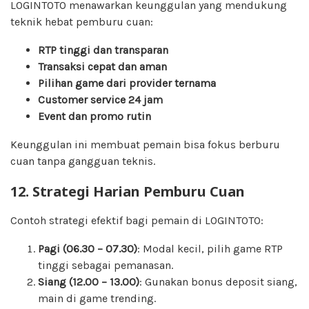
LOGINTOTO menawarkan keunggulan yang mendukung
teknik hebat pemburu cuan:
RTP tinggi dan transparan
Transaksi cepat dan aman
Pilihan game dari provider ternama
Customer service 24 jam
Event dan promo rutin
Keunggulan ini membuat pemain bisa fokus berburu
cuan tanpa gangguan teknis.
12. Strategi Harian Pemburu Cuan
Contoh strategi efektif bagi pemain di LOGINTOTO:
Pagi (06.30 – 07.30)
: Modal kecil, pilih game RTP
tinggi sebagai pemanasan.
Siang (12.00 – 13.00)
: Gunakan bonus deposit siang,
main di game trending.