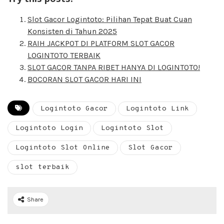
Slot Gacor Logintoto: Pilihan Tepat Buat Cuan
Konsisten di Tahun 2025
RAIH JACKPOT DI PLATFORM SLOT GACOR
LOGINTOTO TERBAIK
SLOT GACOR TANPA RIBET HANYA DI LOGINTOTO!
BOCORAN SLOT GACOR HARI INI
Logintoto Gacor
Logintoto Link
Logintoto Login
Logintoto Slot
Logintoto Slot Online
Slot Gacor
slot terbaik
Share