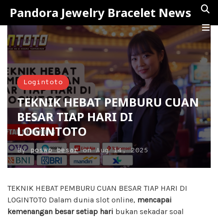
Pandora Jewelry Bracelet News
Logintoto
TEKNIK HEBAT PEMBURU CUAN
BESAR TIAP HARI DI
LOGINTOTO
By
poswp besar
on
Aug 14, 2025
TEKNIK HEBAT PEMBURU CUAN BESAR TIAP HARI DI
LOGINTOTO Dalam dunia slot online,
mencapai
kemenangan besar setiap hari
bukan sekadar soal