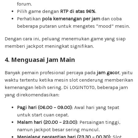
forum.
Pilih game dengan
RTP di atas 96%
.
Perhatikan
pola kemenangan per jam
dan coba
beberapa putaran untuk mengetes “mood” mesin.
Dengan cara ini, peluang menemukan game yang siap
memberi jackpot meningkat signifikan.
4. Menguasai Jam Main
Banyak pemain profesional percaya pada
jam gacor
, yaitu
waktu tertentu ketika mesin slot cenderung memberikan
kemenangan lebih sering. Di LOGINTOTO, beberapa jam
yang direkomendasikan:
Pagi hari (06.00 – 09.00)
: Awal hari yang tepat
untuk start cuan cepat.
Malam hari (20.00 – 23.00)
: Persaingan tinggi,
namun jackpot besar sering muncul.
Menjelang pergantian hari (23.30 – 00.30)
: Slot