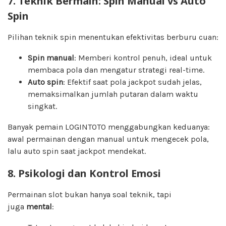
7. Teknik Bermain: Spin Manual vs Auto
Spin
Pilihan teknik spin menentukan efektivitas berburu cuan:
Spin manual
: Memberi kontrol penuh, ideal untuk
membaca pola dan mengatur strategi real-time.
Auto spin
: Efektif saat pola jackpot sudah jelas,
memaksimalkan jumlah putaran dalam waktu
singkat.
Banyak pemain LOGINTOTO menggabungkan keduanya:
awal permainan dengan manual untuk mengecek pola,
lalu auto spin saat jackpot mendekat.
8. Psikologi dan Kontrol Emosi
Permainan slot bukan hanya soal teknik, tapi
juga
mental
: