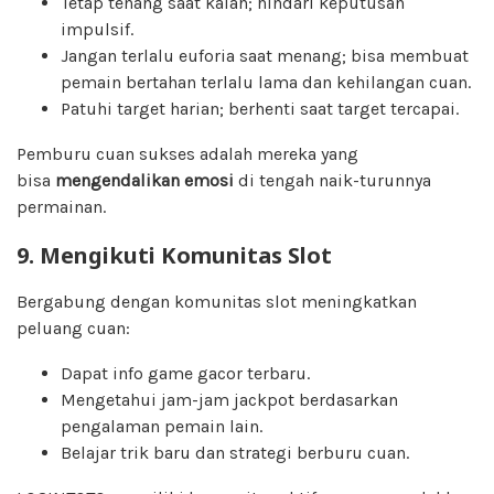
Tetap tenang saat kalah; hindari keputusan
impulsif.
Jangan terlalu euforia saat menang; bisa membuat
pemain bertahan terlalu lama dan kehilangan cuan.
Patuhi target harian; berhenti saat target tercapai.
Pemburu cuan sukses adalah mereka yang
bisa
mengendalikan emosi
di tengah naik-turunnya
permainan.
9. Mengikuti Komunitas Slot
Bergabung dengan komunitas slot meningkatkan
peluang cuan:
Dapat info game gacor terbaru.
Mengetahui jam-jam jackpot berdasarkan
pengalaman pemain lain.
Belajar trik baru dan strategi berburu cuan.