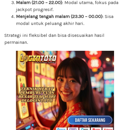
Malam (21.00 – 22.00)
: Modal utama, fokus pada
jackpot progresif.
Menjelang tengah malam (23.30 – 00.00)
: Sisa
modal untuk peluang akhir hari.
Strategi ini fleksibel dan bisa disesuaikan hasil
permainan.