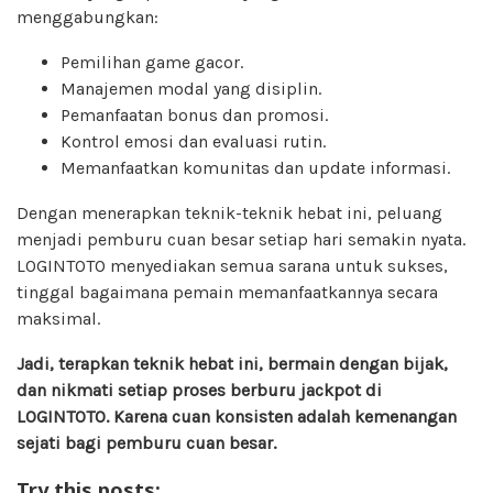
menggabungkan:
Pemilihan game gacor.
Manajemen modal yang disiplin.
Pemanfaatan bonus dan promosi.
Kontrol emosi dan evaluasi rutin.
Memanfaatkan komunitas dan update informasi.
Dengan menerapkan teknik-teknik hebat ini, peluang
menjadi pemburu cuan besar setiap hari semakin nyata.
LOGINTOTO menyediakan semua sarana untuk sukses,
tinggal bagaimana pemain memanfaatkannya secara
maksimal.
Jadi, terapkan teknik hebat ini, bermain dengan bijak,
dan nikmati setiap proses berburu jackpot di
LOGINTOTO. Karena cuan konsisten adalah kemenangan
sejati bagi pemburu cuan besar.
Try this posts: