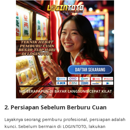
2. Persiapan Sebelum Berburu Cuan
Layaknya seorang pemburu profesional, persiapan adalah
kunci. Sebelum bermain di LOGINTOTO, lakukan