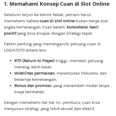
1. Memahami Konsep Cuan di Slot Online
Sebelum terjun ke teknik hebat, pemain harus
memahami bahwa
cuan di slot online
bukan hanya soal
angka kemenangan. Cuan berarti
konsistensi hasil
positif
yang bisa dicapai dengan strategi tepat.
Faktor penting yang memengaruhi peluang cuan di
LOGINTOTO antara lain:
RTP (Return to Player)
tinggi, memberi peluang
menang lebih besar.
Volatilitas permainan
, menentukan frekuensi dan
besarnya kemenangan.
Bonus dan promosi
, yang menambah modal tanpa
biaya tambahan.
Dengan memahami hal-hal ini, pemburu cuan bisa
menyusun strategi yang lebih akurat dan efektif.