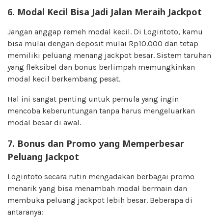
6.
Modal Kecil Bisa Jadi Jalan Meraih Jackpot
Jangan anggap remeh modal kecil. Di Logintoto, kamu
bisa mulai dengan deposit mulai Rp10.000 dan tetap
memiliki peluang menang jackpot besar. Sistem taruhan
yang fleksibel dan bonus berlimpah memungkinkan
modal kecil berkembang pesat.
Hal ini sangat penting untuk pemula yang ingin
mencoba keberuntungan tanpa harus mengeluarkan
modal besar di awal.
7.
Bonus dan Promo yang Memperbesar
Peluang Jackpot
Logintoto secara rutin mengadakan berbagai promo
menarik yang bisa menambah modal bermain dan
membuka peluang jackpot lebih besar. Beberapa di
antaranya: