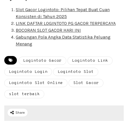
Slot Gacor Logintoto: Pilihan Tepat Buat Cuan
Konsisten di Tahun 2025
LINK DAFTAR LOGINTOTO PG GACOR TERPERCAYA
BOCORAN SLOT GACOR HARI INI
Gabungan Pola Angka Data Statistika Peluang
Menang
Logintoto Gacor
Logintoto Link
Logintoto Login
Logintoto Slot
Logintoto Slot Online
Slot Gacor
slot terbaik
Share