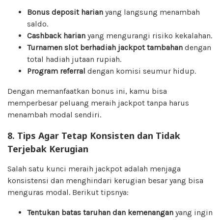
Bonus deposit harian
yang langsung menambah
saldo.
Cashback harian
yang mengurangi risiko kekalahan.
Turnamen slot berhadiah jackpot tambahan
dengan
total hadiah jutaan rupiah.
Program referral
dengan komisi seumur hidup.
Dengan memanfaatkan bonus ini, kamu bisa
memperbesar peluang meraih jackpot tanpa harus
menambah modal sendiri.
8.
Tips Agar Tetap Konsisten dan Tidak
Terjebak Kerugian
Salah satu kunci meraih jackpot adalah menjaga
konsistensi dan menghindari kerugian besar yang bisa
menguras modal. Berikut tipsnya:
Tentukan batas taruhan dan kemenangan
yang ingin