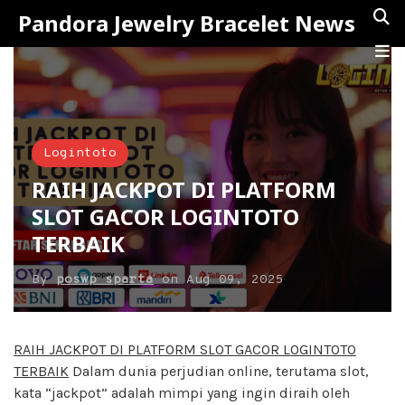
Pandora Jewelry Bracelet News
Logintoto
RAIH JACKPOT DI PLATFORM
SLOT GACOR LOGINTOTO
TERBAIK
By
poswp sparta
on
Aug 09, 2025
RAIH JACKPOT DI PLATFORM SLOT GACOR LOGINTOTO
TERBAIK
Dalam dunia perjudian online, terutama slot,
kata “jackpot” adalah mimpi yang ingin diraih oleh