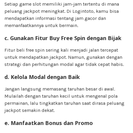
Setiap game slot memiliki jam-jam tertentu di mana
peluang jackpot meningkat. Di Logintoto, kamu bisa
mendapatkan informasi tentang jam gacor dan
memanfaatkannya untuk bermain.
c. Gunakan Fitur Buy Free Spin dengan Bijak
Fitur beli free spin sering kali menjadi jalan tercepat
untuk mendapatkan jackpot. Namun, gunakan dengan
strategi dan perhitungan modal agar tidak cepat habis.
d. Kelola Modal dengan Baik
Jangan langsung memasang taruhan besar di awal.
Mulailah dengan taruhan kecil untuk mengenal pola
permainan, lalu tingkatkan taruhan saat dirasa peluang
jackpot semakin dekat.
e. Manfaatkan Bonus dan Promo