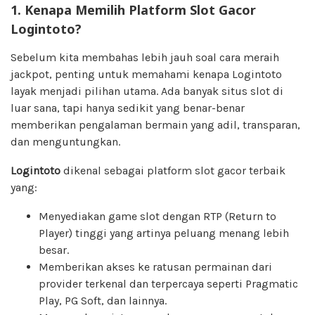
1.
Kenapa Memilih Platform Slot Gacor
Logintoto?
Sebelum kita membahas lebih jauh soal cara meraih
jackpot, penting untuk memahami kenapa Logintoto
layak menjadi pilihan utama. Ada banyak situs slot di
luar sana, tapi hanya sedikit yang benar-benar
memberikan pengalaman bermain yang adil, transparan,
dan menguntungkan.
Logintoto
dikenal sebagai platform slot gacor terbaik
yang:
Menyediakan game slot dengan RTP (Return to
Player) tinggi yang artinya peluang menang lebih
besar.
Memberikan akses ke ratusan permainan dari
provider terkenal dan terpercaya seperti Pragmatic
Play, PG Soft, dan lainnya.