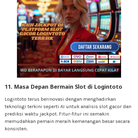
11.
Masa Depan Bermain Slot di Logintoto
Logintoto terus berinovasi dengan menghadirkan
teknologi terkini seperti AI untuk analisis slot gacor dan
prediksi waktu jackpot. Fitur-fitur ini semakin
memudahkan pemain meraih kemenangan besar secara
konsisten.