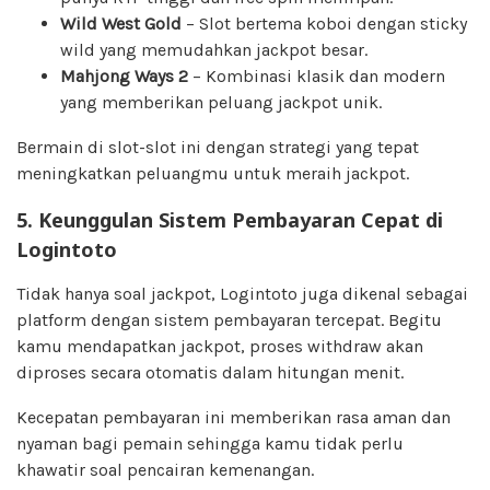
Wild West Gold
– Slot bertema koboi dengan sticky
wild yang memudahkan jackpot besar.
Mahjong Ways 2
– Kombinasi klasik dan modern
yang memberikan peluang jackpot unik.
Bermain di slot-slot ini dengan strategi yang tepat
meningkatkan peluangmu untuk meraih jackpot.
5.
Keunggulan Sistem Pembayaran Cepat di
Logintoto
Tidak hanya soal jackpot, Logintoto juga dikenal sebagai
platform dengan sistem pembayaran tercepat. Begitu
kamu mendapatkan jackpot, proses withdraw akan
diproses secara otomatis dalam hitungan menit.
Kecepatan pembayaran ini memberikan rasa aman dan
nyaman bagi pemain sehingga kamu tidak perlu
khawatir soal pencairan kemenangan.