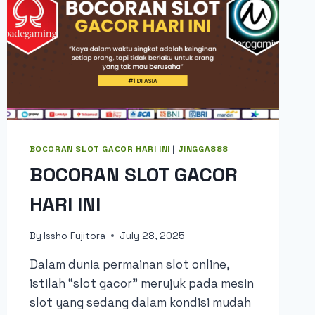
BOCORAN SLOT GACOR HARI INI
|
JINGGA888
BOCORAN SLOT GACOR
HARI INI
By
Issho Fujitora
July 28, 2025
Dalam dunia permainan slot online,
istilah “slot gacor” merujuk pada mesin
slot yang sedang dalam kondisi mudah