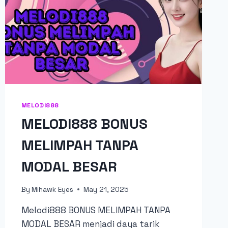
MELODI888
MELODI888 BONUS
MELIMPAH TANPA
MODAL BESAR
By
Mihawk Eyes
May 21, 2025
Melodi888 BONUS MELIMPAH TANPA
MODAL BESAR menjadi daya tarik