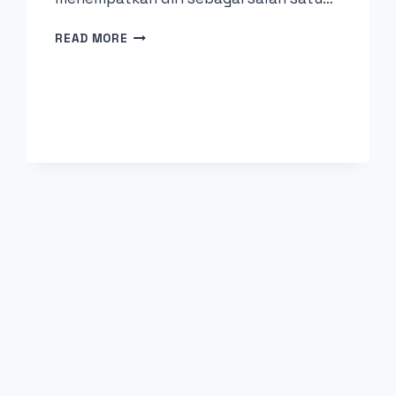
RAPI888 BOOMING
READ MORE
SLOT
GACOR
TAHUN
INI