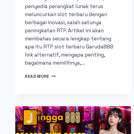
penyedia perangkat lunak terus
meluncurkan slot terbaru dengan
berbagai inovasi, salah satunya
peningkatan RTP. Artikel ini akan
membahas secara lengkap tentang
apa itu RTP slot terbaru Garuda888
link alternatif, mengapa penting,
bagaimana memilihnya,…
RTP
READ MORE
SLOT
TERBARU