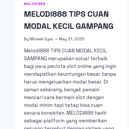
TIAP
MELODI888
HARI
MELODI888 TIPS CUAN
MODAL KECIL GAMPANG
By
Mihawk Eyes
May 21, 2025
Melodi888 TIPS CUAN MODAL KECIL
GAMPANG merupakan solusi terbaik
bagi para pecinta slot online yang ingin
mendapatkan keuntungan besar tanpa
harus mengeluarkan modal besar. Di
zaman sekarang, banyak pemain
mencari cara bermain slot dengan
modal minim tapi tetap bisa cuan
secara konsisten. MELODI888 hadir
sebagai platform yang memberikan
peluang tersebut dengan sistem yang