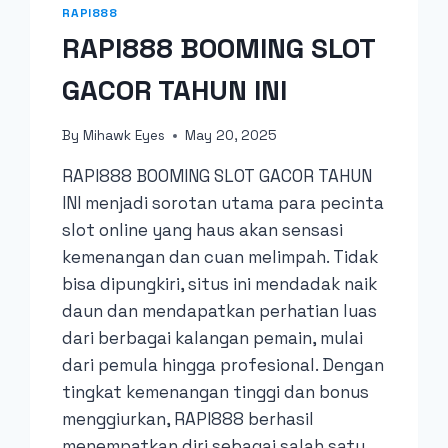
RAPI888
RAPI888 BOOMING SLOT
GACOR TAHUN INI
By
Mihawk Eyes
May 20, 2025
RAPI888 BOOMING SLOT GACOR TAHUN
INI menjadi sorotan utama para pecinta
slot online yang haus akan sensasi
kemenangan dan cuan melimpah. Tidak
bisa dipungkiri, situs ini mendadak naik
daun dan mendapatkan perhatian luas
dari berbagai kalangan pemain, mulai
dari pemula hingga profesional. Dengan
tingkat kemenangan tinggi dan bonus
menggiurkan, RAPI888 berhasil
menempatkan diri sebagai salah satu…