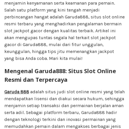
menjamin kenyamanan serta keamanan para pemain.
Salah satu platform yang kini tengah menjadi
perbincangan hangat adalah Garuda888, situs slot online
resmi terbaru yang menghadirkan pengalaman bermain
slot jackpot gacor dengan kualitas terbaik. Artikel ini
akan mengupas tuntas segala hal terkait slot jackpot
gacor di Garuda888, mulai dari fitur unggulan,
keunggulan, hingga tips jitu memenangkan jackpot
yang bisa Anda coba. Mari kita mulai!
Mengenal Garuda888: Situs Slot Online
Resmi dan Terpercaya
Garuda 888
adalah situs judi slot online resmi yang telah
mendapatkan lisensi dan diakui secara hukum, sehingga
menjamin setiap transaksi dan permainan berjalan aman
serta adil. Sebagai platform terbaru, Garuda888 hadir
dengan teknologi terkini dan inovasi permainan yang
memudahkan pemain dalam mengakses berbagai jenis