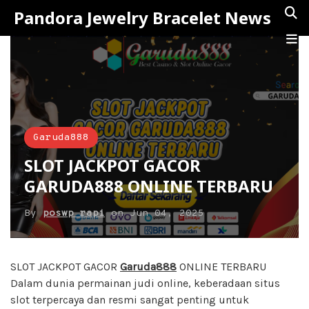
Pandora Jewelry Bracelet News
Garuda888
SLOT JACKPOT GACOR
GARUDA888 ONLINE TERBARU
By
poswp rapi
on
Jun 04, 2025
SLOT JACKPOT GACOR
Garuda888
ONLINE TERBARU
Dalam dunia permainan judi online, keberadaan situs
slot terpercaya dan resmi sangat penting untuk