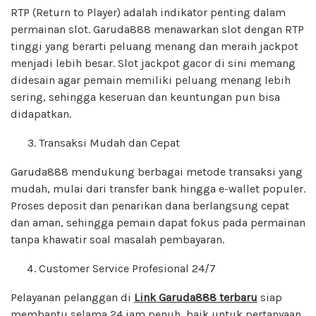
RTP (Return to Player) adalah indikator penting dalam
permainan slot. Garuda888 menawarkan slot dengan RTP
tinggi yang berarti peluang menang dan meraih jackpot
menjadi lebih besar. Slot jackpot gacor di sini memang
didesain agar pemain memiliki peluang menang lebih
sering, sehingga keseruan dan keuntungan pun bisa
didapatkan.
Transaksi Mudah dan Cepat
Garuda888 mendukung berbagai metode transaksi yang
mudah, mulai dari transfer bank hingga e-wallet populer.
Proses deposit dan penarikan dana berlangsung cepat
dan aman, sehingga pemain dapat fokus pada permainan
tanpa khawatir soal masalah pembayaran.
Customer Service Profesional 24/7
Pelayanan pelanggan di
Link Garuda888 terbaru
siap
membantu selama 24 jam penuh, baik untuk pertanyaan