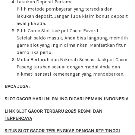
Lakukan Deposit Pertama
Pilih metode pembayaran yang tersedia dan
lakukan deposit. Jangan lupa klaim bonus deposit
awal jika ada.
Pilih Game Slot Jackpot Gacor Favorit
Setelah saldo masuk, Anda bisa langsung memilih
game slot yang ingin dimainkan. Manfaatkan fitur
demo jika perlu.
Mulai Bertaruh dan Nikmati Sensasi Jackpot Gacor
Pasang taruhan sesuai dengan modal Anda dan
nikmati sensasi kemenangan yang mendebarkan.
BACA JUGA :
SLOT GACOR HARI INI PALING DICARI PEMAIN INDONESIA
LINK SLOT GACOR TERBARU 2025 RESMI DAN
TERPERCAYA
SITUS SLOT GACOR TERLENGKAP DENGAN RTP TINGGI