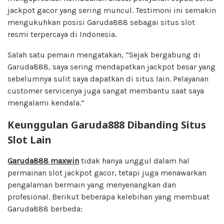
jackpot gacor yang sering muncul. Testimoni ini semakin
mengukuhkan posisi Garuda888 sebagai situs slot
resmi terpercaya di Indonesia.
Salah satu pemain mengatakan, “Sejak bergabung di
Garuda888, saya sering mendapatkan jackpot besar yang
sebelumnya sulit saya dapatkan di situs lain. Pelayanan
customer servicenya juga sangat membantu saat saya
mengalami kendala.”
Keunggulan Garuda888 Dibanding Situs
Slot Lain
Garuda888 maxwin
tidak hanya unggul dalam hal
permainan slot jackpot gacor, tetapi juga menawarkan
pengalaman bermain yang menyenangkan dan
profesional. Berikut beberapa kelebihan yang membuat
Garuda888 berbeda: