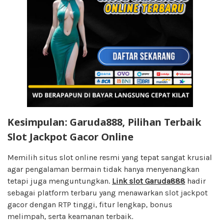
Kesimpulan: Garuda888, Pilihan Terbaik
Slot Jackpot Gacor Online
Memilih situs slot online resmi yang tepat sangat krusial
agar pengalaman bermain tidak hanya menyenangkan
tetapi juga menguntungkan.
Link slot Garuda888
hadir
sebagai platform terbaru yang menawarkan slot jackpot
gacor dengan RTP tinggi, fitur lengkap, bonus
melimpah, serta keamanan terbaik.