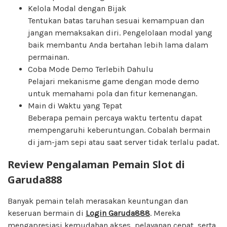
Kelola Modal dengan Bijak
Tentukan batas taruhan sesuai kemampuan dan
jangan memaksakan diri. Pengelolaan modal yang
baik membantu Anda bertahan lebih lama dalam
permainan.
Coba Mode Demo Terlebih Dahulu
Pelajari mekanisme game dengan mode demo
untuk memahami pola dan fitur kemenangan.
Main di Waktu yang Tepat
Beberapa pemain percaya waktu tertentu dapat
mempengaruhi keberuntungan. Cobalah bermain
di jam-jam sepi atau saat server tidak terlalu padat.
Review Pengalaman Pemain Slot di
Garuda888
Banyak pemain telah merasakan keuntungan dan
keseruan bermain di
Login Garuda888
. Mereka
mengapresiasi kemudahan akses, pelayanan cepat, serta