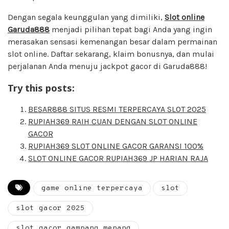
Dengan segala keunggulan yang dimiliki,
Slot online
Garuda888
menjadi pilihan tepat bagi Anda yang ingin
merasakan sensasi kemenangan besar dalam permainan
slot online. Daftar sekarang, klaim bonusnya, dan mulai
perjalanan Anda menuju jackpot gacor di Garuda888!
Try this posts:
BESAR888 SITUS RESMI TERPERCAYA SLOT 2025
RUPIAH369 RAIH CUAN DENGAN SLOT ONLINE
GACOR
RUPIAH369 SLOT ONLINE GACOR GARANSI 100%
SLOT ONLINE GACOR RUPIAH369 JP HARIAN RAJA
game online terpercaya
slot
slot gacor 2025
slot gacor gampang menang