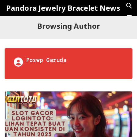
Pandora Jewelry Bracelet News
Browsing Author
Poswp Garuda