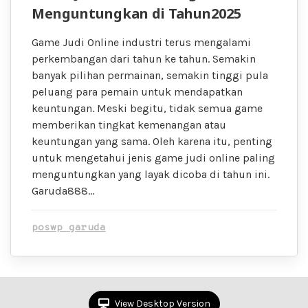
Menguntungkan di Tahun2025
Game Judi Online industri terus mengalami
perkembangan dari tahun ke tahun. Semakin
banyak pilihan permainan, semakin tinggi pula
peluang para pemain untuk mendapatkan
keuntungan. Meski begitu, tidak semua game
memberikan tingkat kemenangan atau
keuntungan yang sama. Oleh karena itu, penting
untuk mengetahui jenis game judi online paling
menguntungkan yang layak dicoba di tahun ini.
Garuda888…
poswp garuda
View Desktop Version