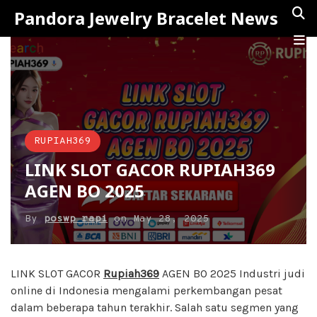
Pandora Jewelry Bracelet News
RUPIAH369
LINK SLOT GACOR RUPIAH369
AGEN BO 2025
By
poswp rapi
on
May 28, 2025
LINK SLOT GACOR
Rupiah369
AGEN BO 2025 Industri judi
online di Indonesia mengalami perkembangan pesat
dalam beberapa tahun terakhir. Salah satu segmen yang