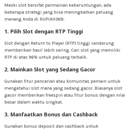
Meski slot bersifat permainan keberuntungan, ada
beberapa strategi yang bisa meningkatkan peluang
menang Anda di RUPIAH369:
1. Pilih Slot dengan RTP Tinggi
Slot dengan Return to Player (RTP) tinggi cenderung
memberikan hasil lebih sering. Cari slot yang memiliki
RTP di atas 96% untuk peluang terbaik.
2. Mainkan Slot yang Sedang Gacor
Gunakan fitur pencarian atau komunitas pemain untuk
mengetahui slot mana yang sedang gacor. Biasanya slot
gacor memberikan freespin atau fitur bonus dengan nilai
besar dalam waktu singkat.
3. Manfaatkan Bonus dan Cashback
Gunakan bonus deposit dan cashback untuk