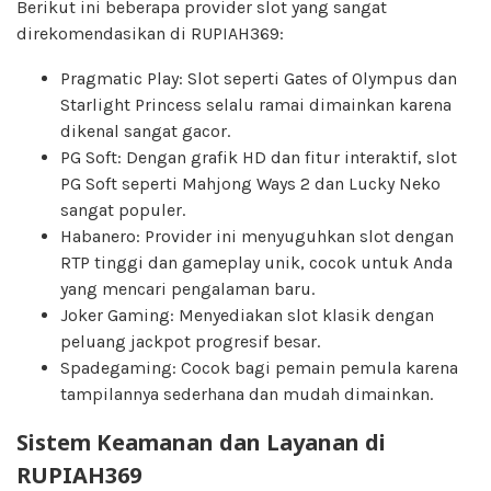
Berikut ini beberapa provider slot yang sangat
direkomendasikan di RUPIAH369:
Pragmatic Play: Slot seperti Gates of Olympus dan
Starlight Princess selalu ramai dimainkan karena
dikenal sangat gacor.
PG Soft: Dengan grafik HD dan fitur interaktif, slot
PG Soft seperti Mahjong Ways 2 dan Lucky Neko
sangat populer.
Habanero: Provider ini menyuguhkan slot dengan
RTP tinggi dan gameplay unik, cocok untuk Anda
yang mencari pengalaman baru.
Joker Gaming: Menyediakan slot klasik dengan
peluang jackpot progresif besar.
Spadegaming: Cocok bagi pemain pemula karena
tampilannya sederhana dan mudah dimainkan.
Sistem Keamanan dan Layanan di
RUPIAH369