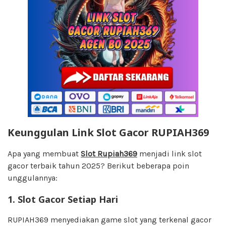
Keunggulan Link Slot Gacor RUPIAH369
Apa yang membuat
Slot Rupiah369
menjadi link slot
gacor terbaik tahun 2025? Berikut beberapa poin
unggulannya:
1. Slot Gacor Setiap Hari
RUPIAH369 menyediakan game slot yang terkenal gacor