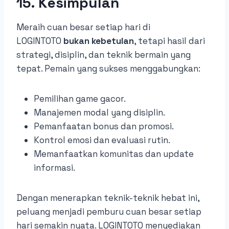
15. Kesimpulan
Meraih cuan besar setiap hari di
LOGINTOTO
bukan kebetulan
, tetapi hasil dari
strategi, disiplin, dan teknik bermain yang
tepat. Pemain yang sukses menggabungkan:
Pemilihan game gacor.
Manajemen modal yang disiplin.
Pemanfaatan bonus dan promosi.
Kontrol emosi dan evaluasi rutin.
Memanfaatkan komunitas dan update
informasi.
Dengan menerapkan teknik-teknik hebat ini,
peluang menjadi pemburu cuan besar setiap
hari semakin nyata. LOGINTOTO menyediakan