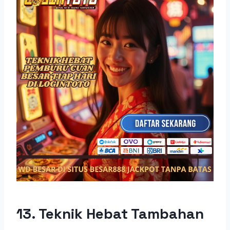
13. Teknik Hebat Tambahan