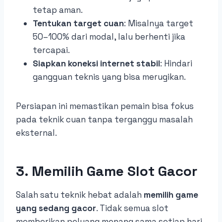
tetap aman.
Tentukan target cuan
: Misalnya target
50–100% dari modal, lalu berhenti jika
tercapai.
Siapkan koneksi internet stabil
: Hindari
gangguan teknis yang bisa merugikan.
Persiapan ini memastikan pemain bisa fokus
pada teknik cuan tanpa terganggu masalah
eksternal.
3. Memilih Game Slot Gacor
Salah satu teknik hebat adalah
memilih game
yang sedang gacor
. Tidak semua slot
memberikan peluang menang sama setiap hari.