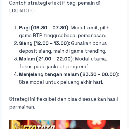
Contoh strategi efektif bagi pemain di
LOGINTOTO:
Pagi (06.30 – 07.30)
: Modal kecil, pilih
game RTP tinggi sebagai pemanasan.
Siang (12.00 – 13.00)
: Gunakan bonus
deposit siang, main di game trending.
Malam (21.00 – 22.00)
: Modal utama,
fokus pada jackpot progresif.
Menjelang tengah malam (23.30 – 00.00)
:
Sisa modal untuk peluang akhir hari.
Strategi ini fleksibel dan bisa disesuaikan hasil
permainan.