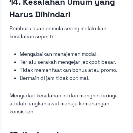
14. Kesalahan Umum yang
Harus Dihindari
Pemburu cuan pemula sering melakukan
kesalahan seperti:
Mengabaikan manajemen modal.
Terlalu serakah mengejar jackpot besar.
Tidak memanfaatkan bonus atau promo.
Bermain di jam tidak optimal.
Menyadari kesalahan ini dan menghindarinya
adalah langkah awal menuju kemenangan
konsisten.