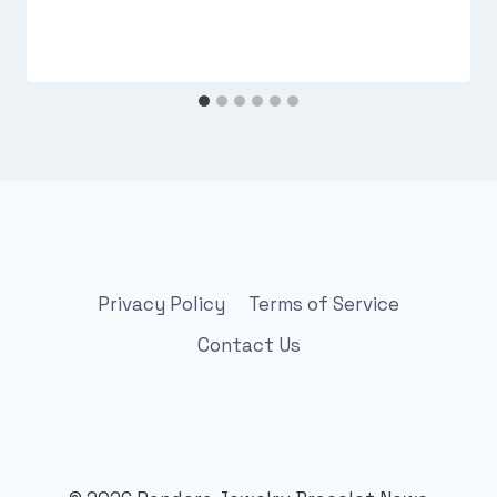
Privacy Policy
Terms of Service
Contact Us