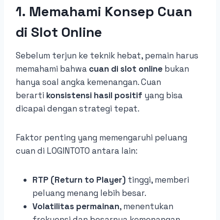
1. Memahami Konsep Cuan
di Slot Online
Sebelum terjun ke teknik hebat, pemain harus
memahami bahwa
cuan di slot online
bukan
hanya soal angka kemenangan. Cuan
berarti
konsistensi hasil positif
yang bisa
dicapai dengan strategi tepat.
Faktor penting yang memengaruhi peluang
cuan di LOGINTOTO antara lain:
RTP (Return to Player)
tinggi, memberi
peluang menang lebih besar.
Volatilitas permainan
, menentukan
frekuensi dan besarnya kemenangan.