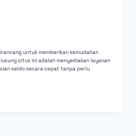
 dirancang untuk memberikan kemudahan
iusung situs ini adalah menyediakan layanan
ian saldo secara cepat tanpa perlu