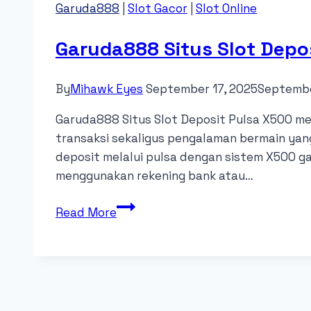
Garuda888
|
Slot Gacor
|
Slot Online
Garuda888 Situs Slot Depo
By
Mihawk Eyes
September 17, 2025
Septembe
Garuda888 Situs Slot Deposit Pulsa X500 m
transaksi sekaligus pengalaman bermain yan
deposit melalui pulsa dengan sistem X500 g
menggunakan rekening bank atau…
Garuda888 Situs
Read More
Slot
Deposit
Pulsa
X500