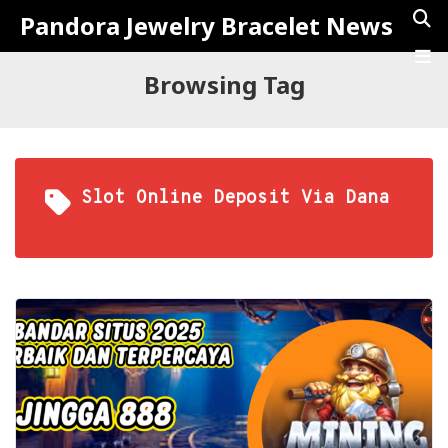
Pandora Jewelry Bracelet News
Browsing Tag
Slot Online Deposit Via Dana