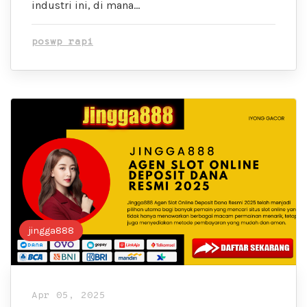
industri ini, di mana…
poswp rapi
jingga888
Apr 05, 2025