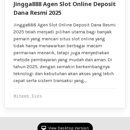
Jingga888 Agen Slot Online Deposit
Dana Resmi 2025
Jingga888 Agen Slot Online Deposit Dana Resmi
2025 telah menjadi pilihan utama bagi banyak
pemain yang mencari situs slot online yang
tidak hanya menawarkan berbagai macam
permainan menarik, tetapi juga menyediakan
metode pembayaran yang mudah dan aman. Di
tahun 2025, dengan semakin berkembangnya
teknologi dan kebutuhan akan akses yang lebih
cepat serta sistem transaksi yang…
Mihawk Eyes
View Desktop Version