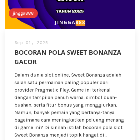
jingga888
Sep 01, 2025
BOCORAN POLA SWEET BONANZA
GACOR
Dalam dunia slot online, Sweet Bonanza adalah
salah satu permainan paling populer dari
provider Pragmatic Play. Game ini terkenal
dengan tampilan penuh warna, simbol buah-
buahan, serta fitur bonus yang menggiurkan.
Namun, banyak pemain yang bertanya-tanya:
bagaimana cara meningkatkan peluang menang
di game ini? Di sinilah istilah bocoran pola slot
Sweet Bonanza menjadi topik hangat di…