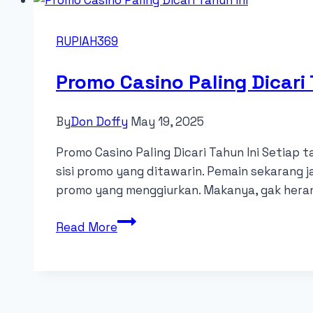
RUPIAH369
Promo Casino Paling Dicari 
By
Don Doffy
May 19, 2025
Promo Casino Paling Dicari Tahun Ini Setiap t
sisi promo yang ditawarin. Pemain sekarang 
promo yang menggiurkan. Makanya, gak heran
Promo
Read More
Casino
Paling
Dicari
Tahun