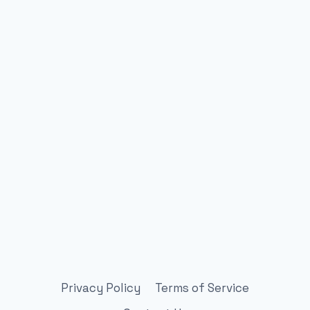
Privacy Policy
Terms of Service