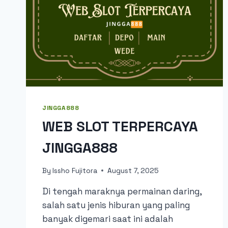
JINGGA888
WEB SLOT TERPERCAYA
JINGGA888
By
Issho Fujitora
August 7, 2025
Di tengah maraknya permainan daring,
salah satu jenis hiburan yang paling
banyak digemari saat ini adalah