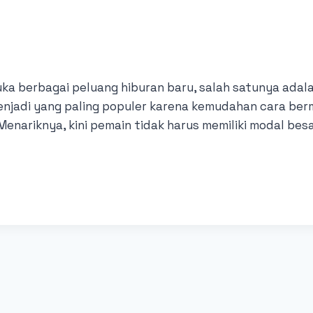
a berbagai peluang hiburan baru, salah satunya adala
menjadi yang paling populer karena kemudahan cara berm
enariknya, kini pemain tidak harus memiliki modal besa