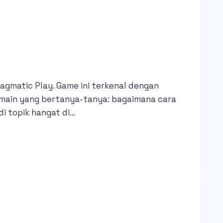
ragmatic Play. Game ini terkenal dengan
emain yang bertanya-tanya: bagaimana cara
di topik hangat di…