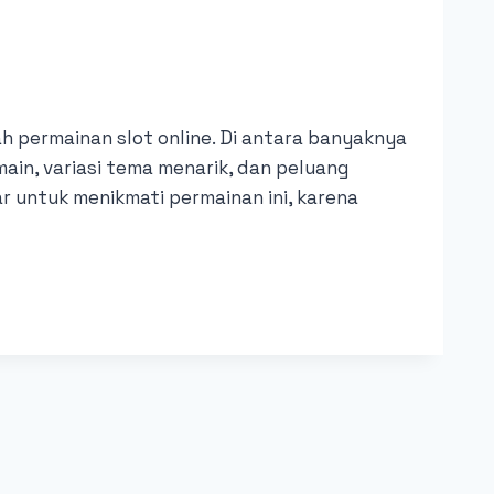
h permainan slot online. Di antara banyaknya
ain, variasi tema menarik, dan peluang
r untuk menikmati permainan ini, karena