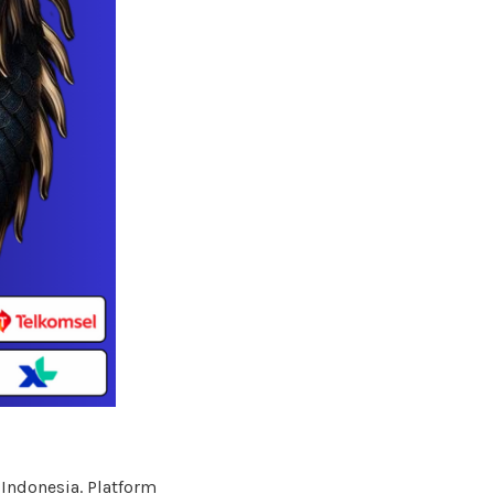
 Indonesia. Platform