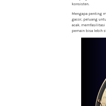
konsisten.
Mengapa penting me
gacor, peluang unt
acak. memfasilitasi
pemain bisa lebih 