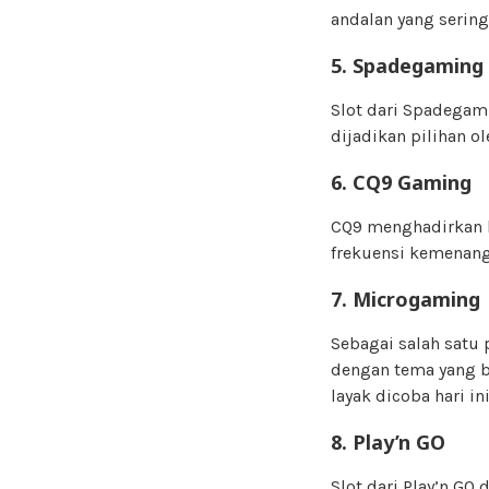
andalan yang serin
5. Spadegaming
Slot dari Spadegam
dijadikan pilihan o
6. CQ9 Gaming
CQ9 menghadirkan b
frekuensi kemenanga
7. Microgaming
Sebagai salah satu 
dengan tema yang b
layak dicoba hari ini
8. Play’n GO
Slot dari Play’n GO 