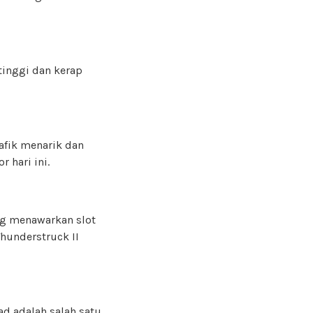
tinggi dan kerap
afik menarik dan
 hari ini.
g menawarkan slot
hunderstruck II
ead adalah salah satu