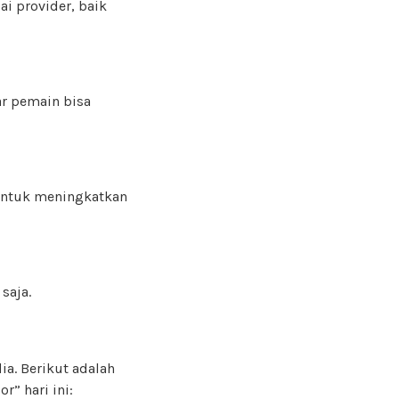
i provider, baik
ar pemain bisa
 untuk meningkatkan
saja.
ia. Berikut adalah
” hari ini: