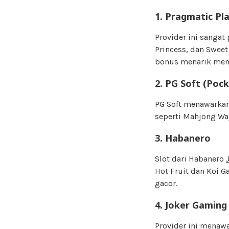
1. Pragmatic Pl
Provider ini sangat
Princess, dan Swee
bonus menarik menja
2. PG Soft (Poc
PG Soft menawarkan
seperti Mahjong Way
3. Habanero
Slot dari Habanero
Hot Fruit dan Koi G
gacor.
4. Joker Gaming
Provider ini menaw