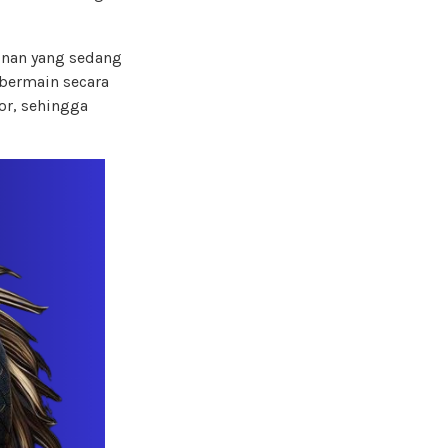
inan yang sedang
bermain secara
or, sehingga