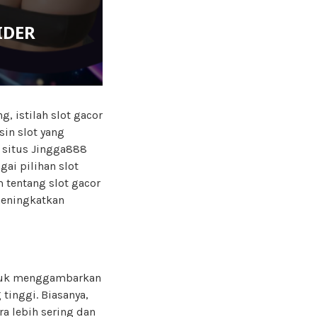
IDER
 istilah slot gacor
sin slot yang
 situs Jingga888
ai pilihan slot
 tentang slot gacor
 meningkatkan
untuk menggambarkan
 tinggi. Biasanya,
a lebih sering dan