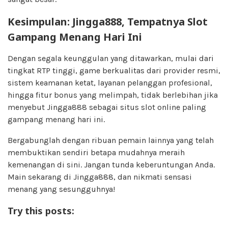
Kesimpulan: Jingga888, Tempatnya Slot
Gampang Menang Hari Ini
Dengan segala keunggulan yang ditawarkan, mulai dari
tingkat RTP tinggi, game berkualitas dari provider resmi,
sistem keamanan ketat, layanan pelanggan profesional,
hingga fitur bonus yang melimpah, tidak berlebihan jika
menyebut Jingga888 sebagai situs slot online paling
gampang menang hari ini.
Bergabunglah dengan ribuan pemain lainnya yang telah
membuktikan sendiri betapa mudahnya meraih
kemenangan di sini. Jangan tunda keberuntungan Anda.
Main sekarang di Jingga888, dan nikmati sensasi
menang yang sesungguhnya!
Try this posts: