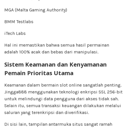
MGA (Malta Gaming Authority)
BMM Testlabs
iTech Labs
Hal ini memastikan bahwa semua hasil permainan
adalah 100% acak dan bebas dari manipulasi.
Sistem Keamanan dan Kenyamanan
Pemain Prioritas Utama
Keamanan dalam bermain slot online sangatlah penting.
Jingga888 menggunakan teknologi enkripsi SSL 256-bit
untuk melindungi data pengguna dari akses tidak sah.
Selain itu, semua transaksi keuangan dilakukan melalui
saluran yang terenkripsi dan diverifikasi.
Di sisi lain, tampilan antarmuka situs sangat ramah