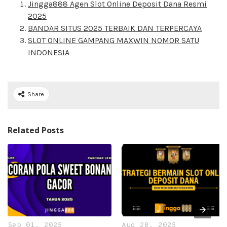
Jingga888 Agen Slot Online Deposit Dana Resmi
2025
BANDAR SITUS 2025 TERBAIK DAN TERPERCAYA
SLOT ONLINE GAMPANG MAXWIN NOMOR SATU
INDONESIA
Share
Related Posts
Sep 01, 2025
Aug 28, 2025