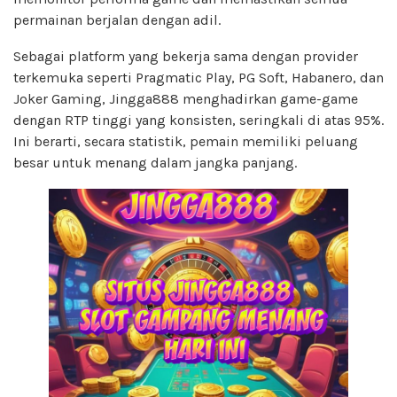
permainan berjalan dengan adil.
Sebagai platform yang bekerja sama dengan provider
terkemuka seperti Pragmatic Play, PG Soft, Habanero, dan
Joker Gaming, Jingga888 menghadirkan game-game
dengan RTP tinggi yang konsisten, seringkali di atas 95%.
Ini berarti, secara statistik, pemain memiliki peluang
besar untuk menang dalam jangka panjang.