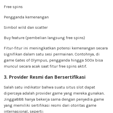
Free spins
Pengganda kemenangan
Simbol wild dan scatter
Buy feature (pembelian langsung free spins)
Fitur-fitur ini meningkatkan potensi kemenangan secara
signifikan dalam satu sesi permainan. Contohnya, di
game Gates of Olympus, pengganda hingga 500x bisa
muncul secara acak saat fitur free spins aktif.
3. Provider Resmi dan Bersertifikasi
Salah satu indikator bahwa suatu situs slot dapat
dipercaya adalah provider game yang mereka gunakan.
Jingga888 hanya bekerja sama dengan penyedia game
yang memiliki sertifikasi resmi dari otoritas game
internasional, seperti: