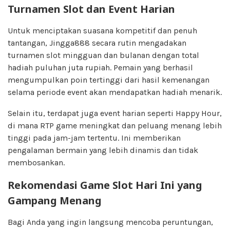
Turnamen Slot dan Event Harian
Untuk menciptakan suasana kompetitif dan penuh
tantangan, Jingga888 secara rutin mengadakan
turnamen slot mingguan dan bulanan dengan total
hadiah puluhan juta rupiah. Pemain yang berhasil
mengumpulkan poin tertinggi dari hasil kemenangan
selama periode event akan mendapatkan hadiah menarik.
Selain itu, terdapat juga event harian seperti Happy Hour,
di mana RTP game meningkat dan peluang menang lebih
tinggi pada jam-jam tertentu. Ini memberikan
pengalaman bermain yang lebih dinamis dan tidak
membosankan.
Rekomendasi Game Slot Hari Ini yang
Gampang Menang
Bagi Anda yang ingin langsung mencoba peruntungan,