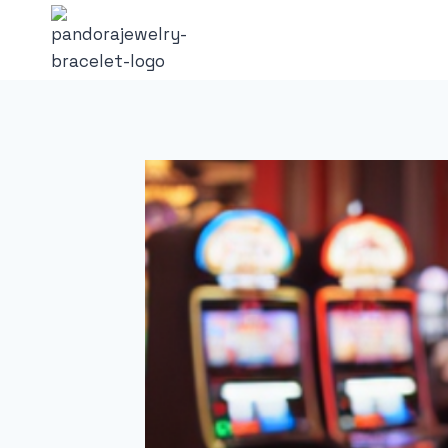
Skip
to
content