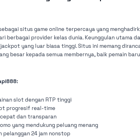
sebagai situs game online terpercaya yang menghadirk
ari berbagai provider kelas dunia. Keunggulan utama d
jackpot yang luar biasa tinggi. Situs ini memang diran
ang besar kepada semua membernya, baik pemain bar
api888:
inan slot dengan RTP tinggi
ot progresif real-time
cepat dan transparan
romo yang mendukung peluang menang
n pelanggan 24 jam nonstop