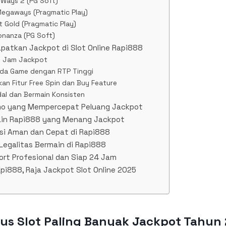
 Ways 2 (PG Soft)
Megaways (Pragmatic Play)
t Gold (Pragmatic Play)
onanza (PG Soft)
patkan Jackpot di Slot Online Rapi888
di Jam Jackpot
ada Game dengan RTP Tinggi
an Fitur Free Spin dan Buy Feature
al dan Bermain Konsisten
mo yang Mempercepat Peluang Jackpot
ain Rapi888 yang Menang Jackpot
si Aman dan Cepat di Rapi888
egalitas Bermain di Rapi888
rt Profesional dan Siap 24 Jam
pi888, Raja Jackpot Slot Online 2025
tus Slot Paling Banyak Jackpot Tahun