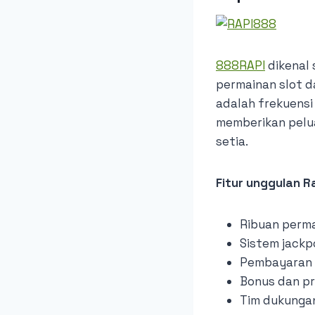
888RAPI
dikenal 
permainan slot d
adalah frekuensi 
memberikan pelu
setia.
Fitur unggulan R
Ribuan perma
Sistem jackp
Pembayaran 
Bonus dan p
Tim dukunga