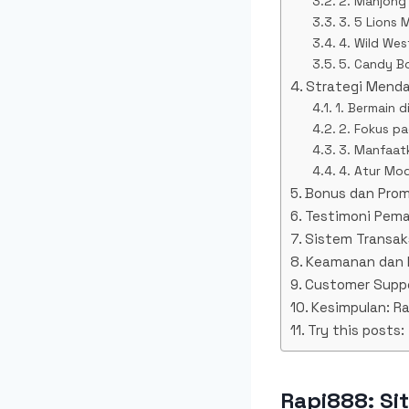
2. Mahjong
3. 5 Lions 
4. Wild Wes
5. Candy B
Strategi Menda
1. Bermain 
2. Fokus p
3. Manfaatk
4. Atur Mod
Bonus dan Pro
Testimoni Pem
Sistem Transak
Keamanan dan L
Customer Suppo
Kesimpulan: Ra
Try this posts:
Rapi888: Si