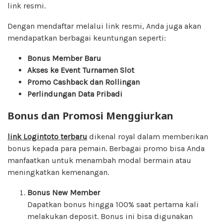
link resmi.
Dengan mendaftar melalui link resmi, Anda juga akan
mendapatkan berbagai keuntungan seperti:
Bonus Member Baru
Akses ke Event Turnamen Slot
Promo Cashback dan Rollingan
Perlindungan Data Pribadi
Bonus dan Promosi Menggiurkan
link Logintoto terbaru
dikenal royal dalam memberikan
bonus kepada para pemain. Berbagai promo bisa Anda
manfaatkan untuk menambah modal bermain atau
meningkatkan kemenangan.
Bonus New Member
Dapatkan bonus hingga 100% saat pertama kali
melakukan deposit. Bonus ini bisa digunakan