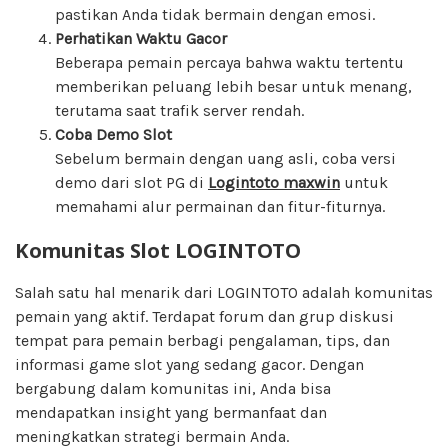
pastikan Anda tidak bermain dengan emosi.
Perhatikan Waktu Gacor
Beberapa pemain percaya bahwa waktu tertentu
memberikan peluang lebih besar untuk menang,
terutama saat trafik server rendah.
Coba Demo Slot
Sebelum bermain dengan uang asli, coba versi
demo dari slot PG di
Logintoto maxwin
untuk
memahami alur permainan dan fitur-fiturnya.
Komunitas Slot LOGINTOTO
Salah satu hal menarik dari LOGINTOTO adalah komunitas
pemain yang aktif. Terdapat forum dan grup diskusi
tempat para pemain berbagi pengalaman, tips, dan
informasi game slot yang sedang gacor. Dengan
bergabung dalam komunitas ini, Anda bisa
mendapatkan insight yang bermanfaat dan
meningkatkan strategi bermain Anda.