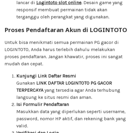
lancar di
Logintoto slot online
. Desain game yang
responsif membuat permainan tidak akan
terganggu oleh perangkat yang digunakan.
Proses Pendaftaran Akun di LOGINTOTO
Untuk bisa menikmati semua permainan PG gacor di
LOGINTOTO, Anda harus terlebih dahulu melakukan
proses pendaftaran. Jangan khawatir, proses ini sangat
mudah dan cepat.
Kunjungi Link Daftar Resmi
Gunakan
LINK DAFTAR LOGINTOTO PG GACOR
TERPERCAYA
yang tersedia agar Anda terhubung
langsung ke situs resmi dan aman.
Isi Formulir Pendaftaran
Masukkan data yang diperlukan seperti username,
password, nomor HP aktif, dan rekening bank yang
valid.
Verifikasi dan Login