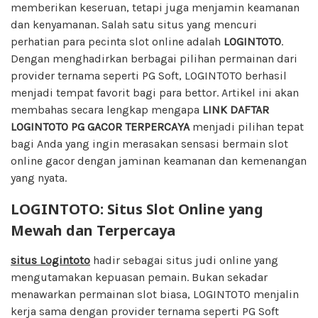
memberikan keseruan, tetapi juga menjamin keamanan
dan kenyamanan. Salah satu situs yang mencuri
perhatian para pecinta slot online adalah
LOGINTOTO
.
Dengan menghadirkan berbagai pilihan permainan dari
provider ternama seperti PG Soft, LOGINTOTO berhasil
menjadi tempat favorit bagi para bettor. Artikel ini akan
membahas secara lengkap mengapa
LINK DAFTAR
LOGINTOTO PG GACOR TERPERCAYA
menjadi pilihan tepat
bagi Anda yang ingin merasakan sensasi bermain slot
online gacor dengan jaminan keamanan dan kemenangan
yang nyata.
LOGINTOTO: Situs Slot Online yang
Mewah dan Terpercaya
situs Logintoto
hadir sebagai situs judi online yang
mengutamakan kepuasan pemain. Bukan sekadar
menawarkan permainan slot biasa, LOGINTOTO menjalin
kerja sama dengan provider ternama seperti PG Soft