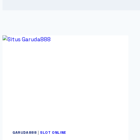
GARUDA888
|
SLOT ONLINE