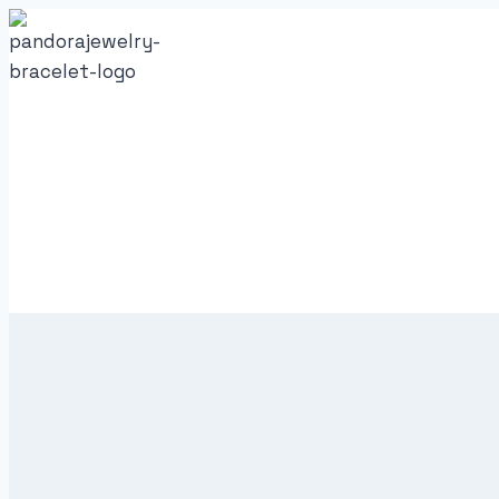
Skip
to
content