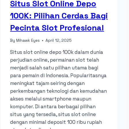
Situs Slot Online Depo
100K: Pilihan Cerdas Bagi
Pecinta Slot Profesional
By
Mihawk Eyes
April 12, 2025
Situs slot online depo 100k dalam dunia
perjudian online, permainan slot telah
menjadi salah satu pilihan utama bagi
para pemain di Indonesia. Popularitasnya
meningkat tajam seiring dengan
perkembangan teknologi dan kemudahan
akses melalui smartphone maupun
komputer. Di antara berbagai pilihan
situs yang tersedia, situs slot online
dengan minimal deposit 100 ribu rupiah