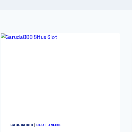
GARUDA888
|
SLOT ONLINE