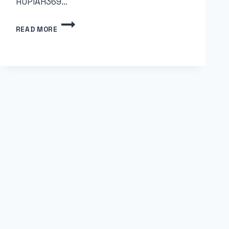
RUPIAH369…
RUPIAH369 SITUS
READ MORE
SLOT
DENGAN
KUALITAS
TERBAIK