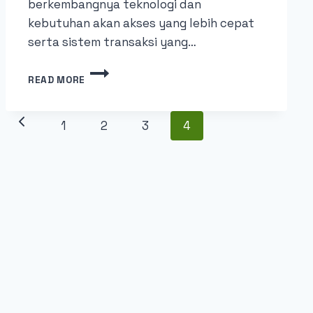
berkembangnya teknologi dan
kebutuhan akan akses yang lebih cepat
serta sistem transaksi yang…
JINGGA888
READ MORE
AGEN
SLOT
ONLINE
Page
Previous
1
2
3
4
DEPOSIT
DANA
navigation
Page
RESMI
2025